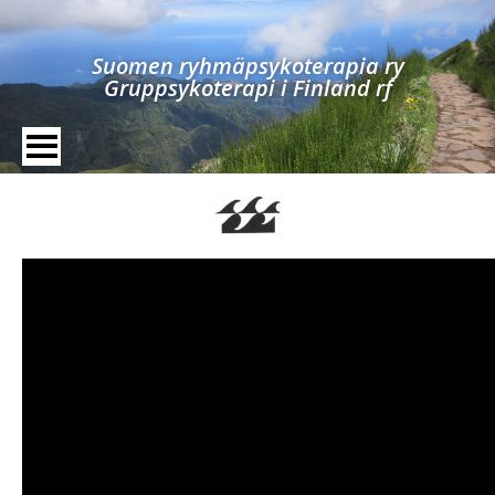
Suomen ryhmäpsykoterapia ry
Gruppsykoterapi i Finland rf