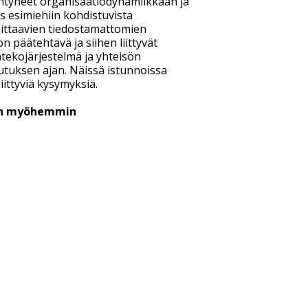
ehtyneet organisaatiodynamiikkaan ja
s esimiehiin kohdistuvista
 haittaavien tiedostamattomien
 päätehtävä ja siihen liittyvät
tekojärjestelmä ja yhteisön
utuksen ajan. Näissä istunnoissa
ittyviä kysymyksiä.
aan myöhemmin