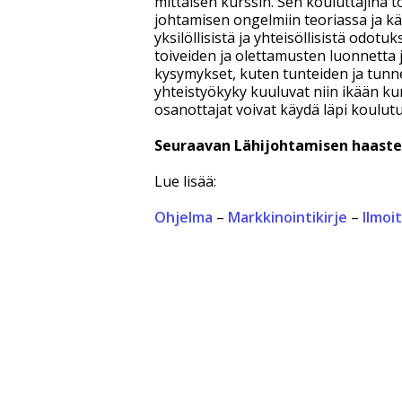
mittaisen kurssin. Sen kouluttajina
johtamisen ongelmiin teoriassa ja kä
yksilöllisistä ja yhteisöllisistä odo
toiveiden ja olettamusten luonnetta j
kysymykset, kuten tunteiden ja tunn
yhteistyökyky kuuluvat niin ikään ku
osanottajat voivat käydä läpi koulut
Seuraavan Lähijohtamisen haaste
Lue lisää:
Ohjelma
–
Markkinointikirje
–
Ilmoi