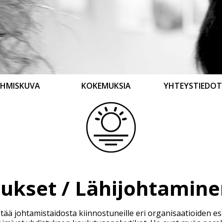
IHMISKUVA
KOKEMUKSIA
YHTEYSTIEDOT
tukset / Lähijohtamin
ää johtamistaidosta kiinnostuneille eri organisaatioiden e