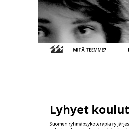
MITÄ TEEMME?
Lyhyet koulu
Suomen ryhmäpsykoterapia ry järjest