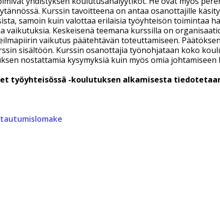
 toimivat yhdistyksen koulutusanalyytikot. He ovat myös per
ytännössä. Kurssin tavoitteena on antaa osanottajille käsity
tuksista, samoin kuin valottaa erilaisia työyhteisön toimintaa
a vaikutuksia. Keskeisenä teemana kurssilla on organisaation
eilmapiirin vaikutus päätehtävän toteuttamiseen. Päätöksen
rssin sisältöön. Kurssin osanottajia työnohjataan koko koul
uksen nostattamia kysymyksiä kuin myös omia johtamiseen li
et työyhteisössä -koulutuksen alkamisesta tiedotet
ttautumislomake