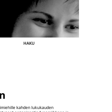
HAKU
en
simiehille kahden lukukauden