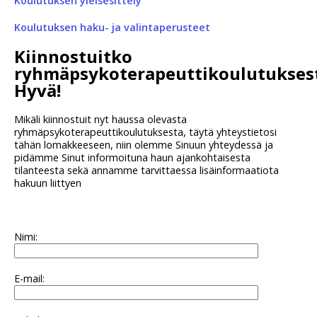
Koulutuksen yleisesittely
Koulutuksen haku- ja valintaperusteet
Kiinnostuitko
ryhmäpsykoterapeuttikoulutukses
Hyvä!
Mikäli kiinnostuit nyt haussa olevasta
ryhmäpsykoterapeuttikoulutuksesta, täytä yhteystietosi
tähän lomakkeeseen, niin olemme Sinuun yhteydessä ja
pidämme Sinut informoituna haun ajankohtaisesta
tilanteesta sekä annamme tarvittaessa lisäinformaatiota
hakuun liittyen
Nimi:
E-mail: