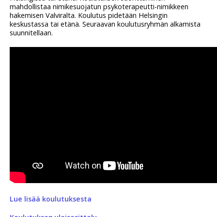
mahdollistaa nimikesuojatun psykoterapeutti-nimikkeen
hakemisen Valviralta. Koulutus pidetään Helsingin
keskustassa tai etänä. Seuraavan koulutusryhmän alkamista
suunnitellaan.
Lue lisää koulutuksesta