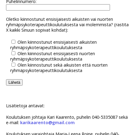
Puhelinnumero:
Oletko kiinnostunut ensisijaisesti aikuisten vai nuorten
ryhmäpsykoterapeuttikoulutuksesta vai molemmista? (rastita
X kaikki Sinuun sopivat kohdat):
Olen kiinnostunut ensisijaisesti aikuisten
ryhmäpsykoterapeuttikoulutuksesta
Olen kiinnostunut ensisijaisesti nuorten
ryhmäpsykoterapeuttikoulutuksesta
Olen kiinnostunut sekä aikuisten että nuorten
ryhmäpsykoterapeuttikoulutuksesta
Lisätietoja antavat:
Koulutuksen johtaja Kari Kaarento, puhelin 040-5335087 sekä
e-mail:
karikaarento@gmail.com
Koulutuksen varajohtaja Marja-Leena Roine, puhelin 040-